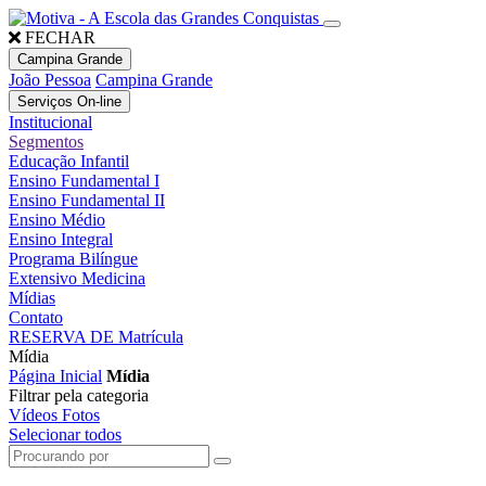
FECHAR
Campina Grande
João Pessoa
Campina Grande
Serviços On-line
Institucional
Segmentos
Educação Infantil
Ensino Fundamental I
Ensino Fundamental II
Ensino Médio
Ensino Integral
Programa Bilíngue
Extensivo Medicina
Mídias
Contato
RESERVA DE Matrícula
Mídia
Página Inicial
Mídia
Filtrar pela categoria
Vídeos
Fotos
Selecionar todos