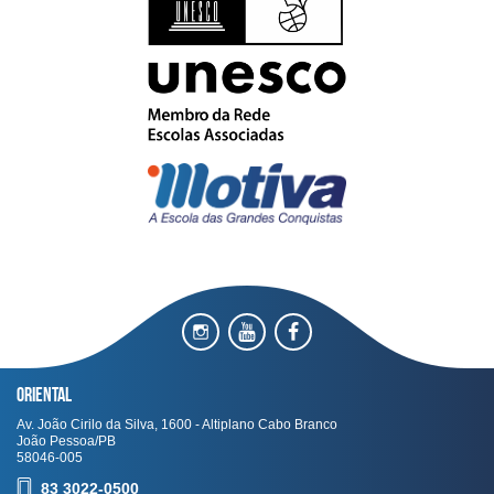
Oriental
Av. João Cirilo da Silva, 1600 - Altiplano Cabo Branco
João Pessoa/PB
58046-005
83 3022-0500