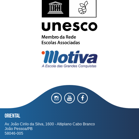
Oriental
Av. João Cirilo da Silva, 1600 - Altiplano Cabo Branco
João Pessoa/PB
58046-005