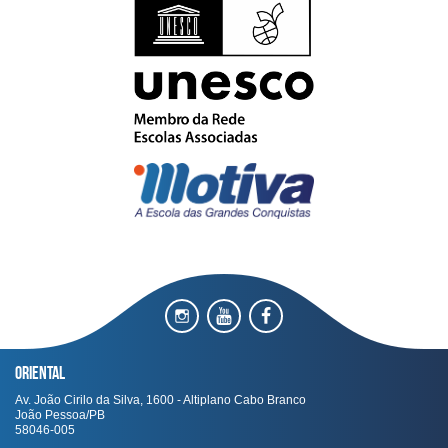
Oriental
Av. João Cirilo da Silva, 1600 - Altiplano Cabo Branco
João Pessoa/PB
58046-005