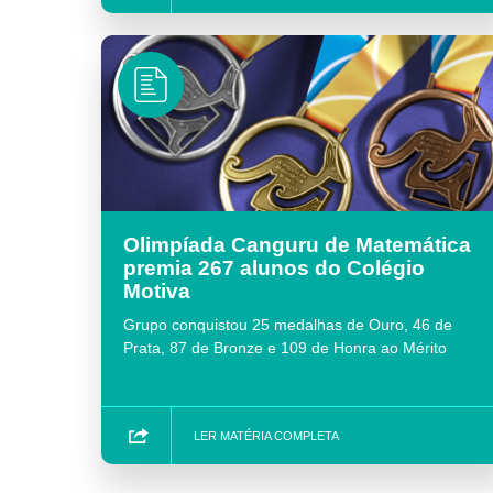
Olimpíada Canguru de Matemática
premia 267 alunos do Colégio
Motiva
Grupo conquistou 25 medalhas de Ouro, 46 de
Prata, 87 de Bronze e 109 de Honra ao Mérito
LER MATÉRIA COMPLETA