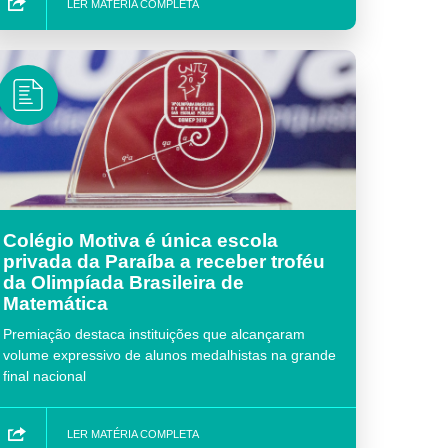
LER MATÉRIA COMPLETA
Colégio Motiva é única escola
privada da Paraíba a receber troféu
da Olimpíada Brasileira de
Matemática
Premiação destaca instituições que alcançaram
volume expressivo de alunos medalhistas na grande
final nacional
LER MATÉRIA COMPLETA