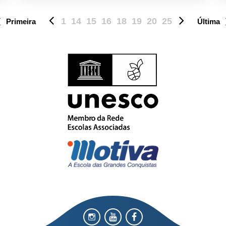
1
14
15
16
18
19
20
25
Primeira
Última