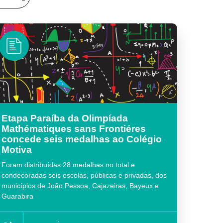
Etapa Paraíba da Olimpíada
Mathématiques sans Frontiéres
concede seis medalhas ao Colégio
Motiva
Foram distribuídas 28 medalhas no total e
condecoradas seis escolas, públicas e privadas, dos
municípios de João Pessoa, Cajazeiras, Bayeux e
Guarabira