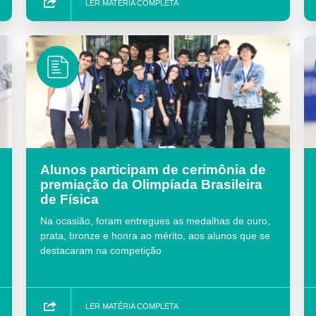
LER MATÉRIA COMPLETA
Alunos participam de cerimônia de
premiação da Olimpíada Brasileira
de Física
Na ocasião, foram entregues as medalhas de ouro,
prata, bronze e honra ao mérito, aos alunos que se
destacaram na competição
LER MATÉRIA COMPLETA