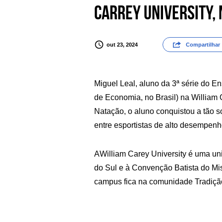
Carrey University, 
out 23, 2024
Compartilhar
Miguel Leal, aluno da 3ª série do E
de Economia, no Brasil) na William 
Natação, o aluno conquistou a tão s
entre esportistas de alto desempenh
A William Carey University é uma universidade cristã particular no Mississippi, afiliada à Convenção Batista
do Sul e à Convenção Batista do Mi
campus fica na comunidade Tradição 