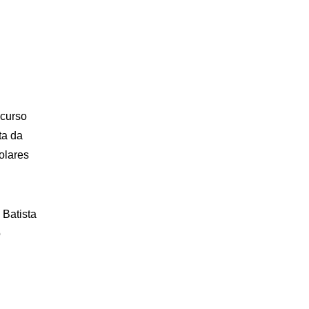
 curso
ta da
olares
o