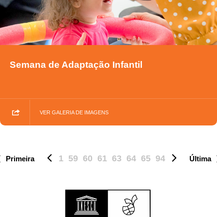
Semana de Adaptação Infantil
VER GALERIA DE IMAGENS
1
59
60
61
63
64
65
94
Primeira
Última