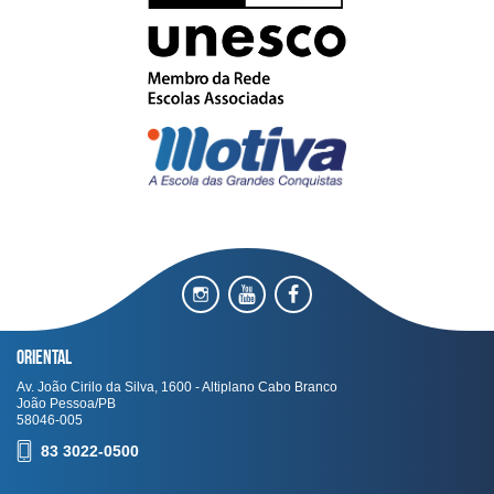
Oriental
Av. João Cirilo da Silva, 1600 - Altiplano Cabo Branco
João Pessoa/PB
58046-005
83 3022-0500